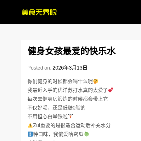
Skip
to
content
健身女孩最爱的快乐水
Posted on:
2026年3月13日
你们健身的时候都会喝什么呢
我最近入手的优洋苏打水真的太爱了
每次去健身房锻炼的时候都会带上它
不仅好喝，还是低糖0脂的
不用担心白举铁啦
Zui重要的是很适合运动后补充水分
种口味，我偏爱哈密瓜