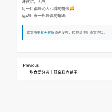
味微甜，无气
每一口都是沁人心脾的舒爽
运动后来一瓶是真的解渴
本文由
美食无界限
原创发布，转载请注明原文链接。
文
Previous
Previous
Post
甜食爱好者｜囍朵糕点铺子
章
导
航