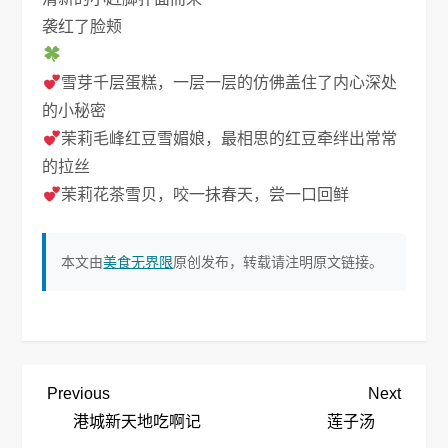
袭红了脸颊
雪芽千层蛋糕，一层一层的仿佛盖住了内心深处
的小秘密
茉莉毛峰红豆雪媚娘，最相思的红豆牵绊出常常
的拉丝
茉莉花茶雪贝，咬一抹春天，尝一口回鲜
本文由
美食无界限
原创发布，转载请注明原文链接。
文
Previous
Next
Previous
Next
Post
Post
港城新天地吃啊记
莲子汤
章