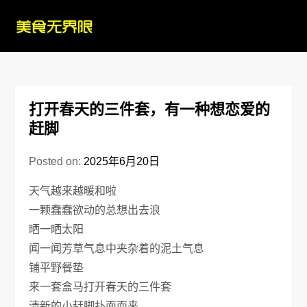
Skip
to
content
打开春天的三件套，有一种想恋爱的
赶脚
Posted on:
2025年6月20日
天气越来越暖和啦
一颗蠢蠢欲动的总想出去浪
晒一晒太阳
闻一闻芳草气息中夹杂着的泥土气息
铺平野餐垫
来一套盒马打开春天的三件套
清新的小赶脚扑面而来