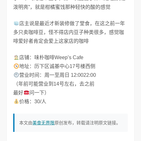
泼明亮”，就是柑橘蜜饯那种轻快的酸的感觉
店主说是最近才新装修做了堂食，在这之前一年
多只卖咖啡豆，怪不得店内豆子种类很多，感觉咖
啡爱好者肯定会爱上这家店的咖啡
店铺：味朴咖啡Weep’s Cafe
地址：历下区诚基中心17号楼西侧
营业时间：周一至周日 12:0022:00
（年前可能营业到14号左右，去之前
最好
问一下）
价格：30/人
本文由
美食无界限
原创发布，转载请注明原文链接。