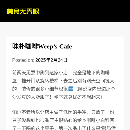
Skip
to
content
味朴咖啡Weep’s Cafe
Posted on:
2025年2月24日
前两天无意中刷到这家小店，完全是地下的咖啡
屋，推开门从旋转楼梯下去之后别有洞天空间挺大
的，装修的很多小细节也很
（顺说店内里边那个
沙发真的太舒服了！坐下就葛优瘫不想起来）
怕睡不着所以让店主做了低因的手冲，只放了一份
豆子没想到也很香店主很贴心的给本咖啡小白科普
了一下喝的这个豆子，第一次品出了什么是“酸质活