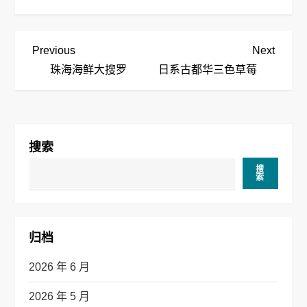
文
Previous
Next
Previous
Next
Post
Post
珠海海鲜大搜罗
日系古都华三色草莓
章
导
航
搜索
搜
索
归档
2026 年 6 月
2026 年 5 月