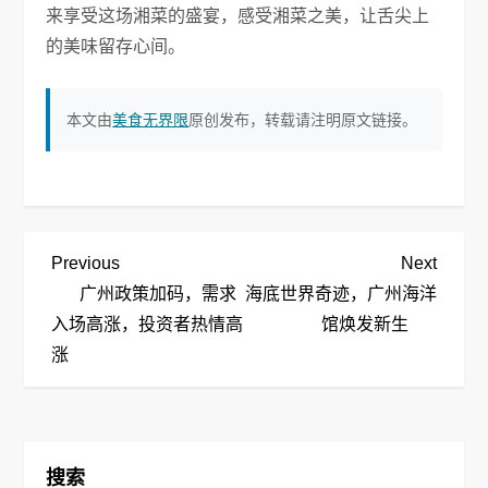
来享受这场湘菜的盛宴，感受湘菜之美，让舌尖上
的美味留存心间。
本文由
美食无界限
原创发布，转载请注明原文链接。
文
Previous
Next
Previous
Next
Post
Post
广州政策加码，需求
海底世界奇迹，广州海洋
章
入场高涨，投资者热情高
馆焕发新生
涨
导
航
搜索